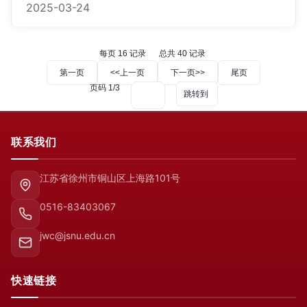
2025-03-24
每页
16
记录
总共
40
记录
第一页
<<上一页
下一页>>
尾页
页码
1
/
3
跳转到
联系我们
江苏省徐州市铜山区上海路101号
0516-83403067
jwc@jsnu.edu.cn
快速链接